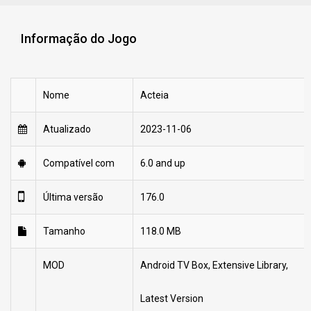
Informação do Jogo
Nome
Acteia
Atualizado
2023-11-06
Compatível com
6.0 and up
Última versão
176.0
Tamanho
118.0 MB
MOD
Android TV Box, Extensive Library,
Latest Version