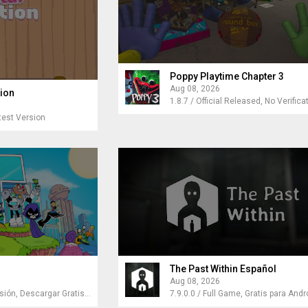
Poppy Playtime Chapter 3
Aug 08, 2026
ion
1.8.7 / Official Released, No Verifica
test Version
The Past Within Español
Aug 08, 2026
1.1.10 / Última Versión, Descargar Gratis para Android
7.9.0.0 / Full Game, Gratis para Andr