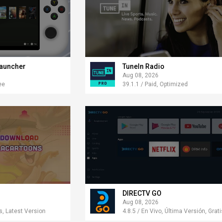
auncher
TuneIn Radio
Aug 08, 2026
ee
39.1.1 / Paid, Optimized
DIRECTV GO
Aug 08, 2026
, Latest Version