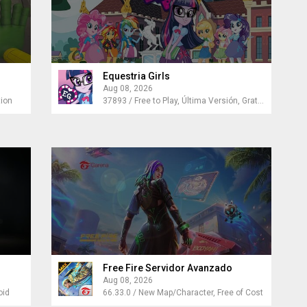
Equestria Girls
Aug 08, 2026
tion
37893 / Free to Play, Última Versión, Gratis para Android
Free Fire Servidor Avanzado
Aug 08, 2026
oid
66.33.0 / New Map/Character, Free of Cost