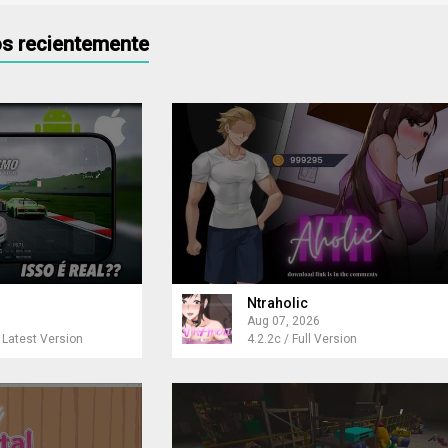
s recientemente
Ntraholic
Aug 07, 2026
 Latest Version
4.2.2c / Full Version